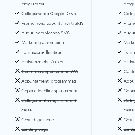
programma
prog
Collegamento Google Drive
Colle
Promemoria appuntamenti SMS
Prome
Auguri compleanno SMS
Augur
Marketing automation
Marke
Formazione illimitata
Formaz
Assistenza chat/ticket
Assist
Conferma appuntamenti WA
Conf
Appuntamenti programmati
Appun
Copia e Incolla appuntamenti
Copia
Collegamento registratore di
Colle
cassa
cassa
Costi di gestione
Costi 
Landing page
Landi