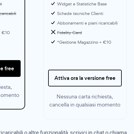
i
Widget e Statistiche Base
aricabili
Schede tecniche Clienti
Abbonamenti e piani ricaricabili
+ €10
Fidelity Card
*Gestione Magazzino + €10
ne free
Attiva ora la versione free
iesta,
 momento
Nessuna carta richiesta,
cancella in qualsiasi momento
icabili o altre funzionalità, scrivici in chat o chiama.