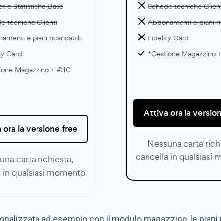
t e Statistiche Base
Schede tecniche Client
e tecniche Clienti
Abbonamenti e piani ric
menti e piani ricaricabili
Fidelity Card
ty Card
*Gestione Magazzino 
ione Magazzino + €10
Attiva ora la versio
 ora la versione free
Nessuna carta rich
cancella in qualsiasi
na carta richiesta,
a in qualsiasi momento
alizzata ad esempio con il modulo magazzino, le piani ricar