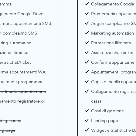
ramma
Collegamento Google 
gamento Google Drive
Promemoria appuntam
moria appuntamenti SMS
Auguri compleanno S
i compleanno SMS
Marketing automation
ting automation
Formazione illimitata
ione illimitata
Assistenza chat/ticket
enza chat/ticket
Conferma appuntame
erma appuntamenti WA
Appuntamenti progra
tamenti programmati
Copia e Incolla appun
 e Incolla appuntamenti
Collegamento registrat
gamento registratore di
cassa
Costi di gestione
di gestione
Landing page
ng page
Widget e Statistiche B