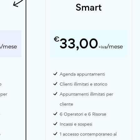
Smart
€
33,00
/mese
/mese
a
+iva
Agenda appuntamenti
o
Clienti illimitati e storico
 per
Appuntamenti illimitati per
cliente
e
6 Operatori e 6 Risorse
Incassi e sospesi
o
1 accesso contemporaneo al