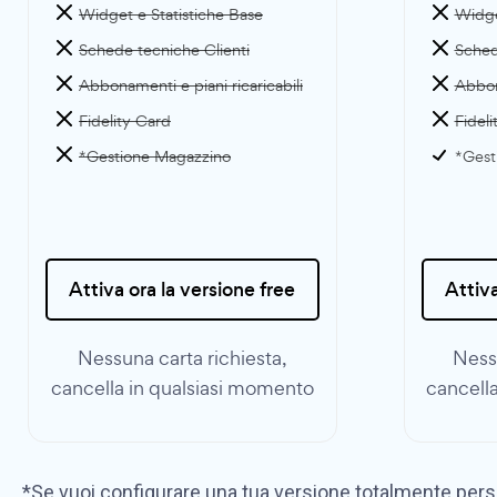
Widget e Statistiche Base
Widge
Schede tecniche Clienti
Sched
Abbonamenti e piani ricaricabili
Abbona
Fidelity Card
Fideli
*Gestione Magazzino
*Gest
Attiva ora la versione free
Attiva
Nessuna carta richiesta,
Nessu
cancella in qualsiasi momento
cancell
*Se vuoi configurare una tua versione totalmente person