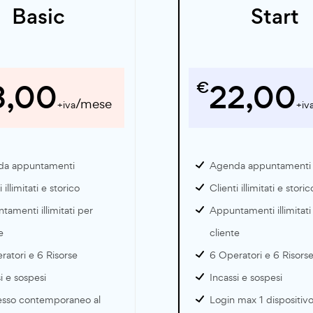
Basic
Start
3,00
€
22,00
/mese
+iva
+iv
a appuntamenti
Agenda appuntamenti
 illimitati e storico
Clienti illimitati e storic
amenti illimitati per
Appuntamenti illimitati
e
cliente
ratori e 6 Risorse
6 Operatori e 6 Risors
i e sospesi
Incassi e sospesi
esso contemporaneo al
Login max 1 dispositiv