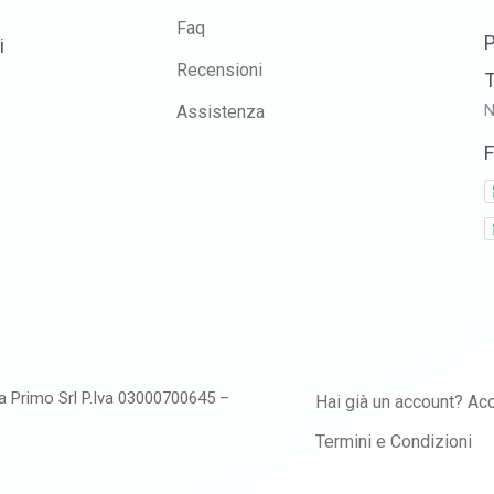
Faq
P
i
Recensioni
T
Assistenza
N
F
a Primo Srl P.Iva 03000700645 –
Hai già un account? Acc
Termini e Condizioni